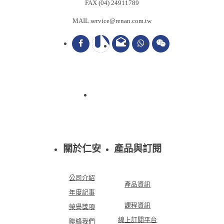
FAX (04) 24911789
MAIL service@renan.com.tw
drafts
關於仁安
產品與訂閱
公司介紹
產品資訊
年度記事
課程資訊
榮譽獎項
線上訂閱平台
聯絡我們