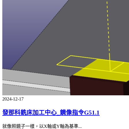
2024-12-17
發那科銑床加工中心_鏡像指令G51.1
就像照鏡子一樣，以X軸或Y軸為基準...