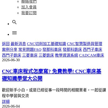
聯絡我們
加入會員
我要訂閱
search
menu
返回
最新消息
CNC切削加工基礎知識
CNC智慧製造與管理
案例分享
常見問題FAQ
發那科車床
發那科銑床
西門子車床
西門子銑床
三菱車床
三菱銑床
教學資源系統
CADCAM車床
2026-06-30
CNC車床程式怎麼寫? 免費教學! CNC車床基
礎知識學堂大公開
歡迎新手小白，或是已經從事一段時間的相關業者，一起從課
程中學習與交流
詳細
2026-06-04