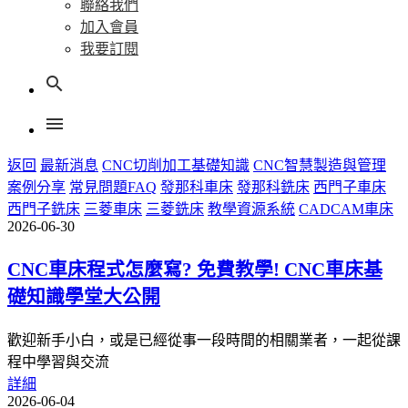
聯絡我們
加入會員
我要訂閱
search
menu
返回
最新消息
CNC切削加工基礎知識
CNC智慧製造與管理
案例分享
常見問題FAQ
發那科車床
發那科銑床
西門子車床
西門子銑床
三菱車床
三菱銑床
教學資源系統
CADCAM車床
2026-06-30
CNC車床程式怎麼寫? 免費教學! CNC車床基
礎知識學堂大公開
歡迎新手小白，或是已經從事一段時間的相關業者，一起從課
程中學習與交流
詳細
2026-06-04