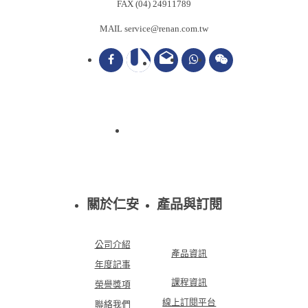
FAX (04) 24911789
MAIL service@renan.com.tw
drafts
關於仁安
產品與訂閱
公司介紹
產品資訊
年度記事
課程資訊
榮譽獎項
線上訂閱平台
聯絡我們