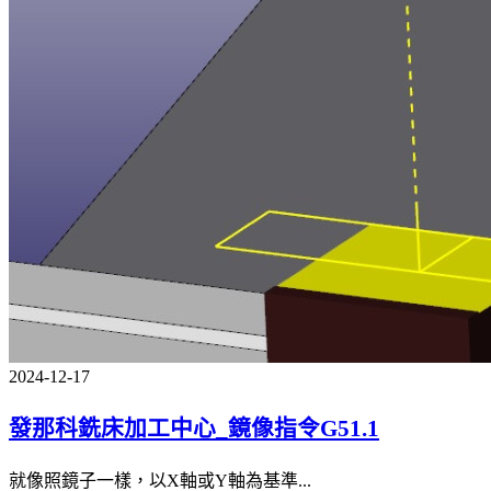
2024-12-17
發那科銑床加工中心_鏡像指令G51.1
就像照鏡子一樣，以X軸或Y軸為基準...